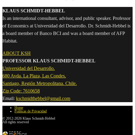
KLAUS SCHMIDT-HEBBEL
Is an international consultant, advisor, and public speaker. Professor
of Economics at Universidad del Desarrollo. Dr. Schmidt-Hebbel is
a board member of Banco BCI and was a board member of AFP
Habitat.
ABOUT KSH
PROFESSOR KLAUS SCHMIDT-HEBBEL
Universidad del Desarrollo.
680 Avda. La Plaza, Las Condes.
Santiago, Región Metropolitana. Chile.
Zip Code: 7610658
Email:
kschmidthebbel@gmail.com
Home
Políticas de Privacidad
© 2012-2026 Klaus Schmidt-Hebbel
All rights reserved