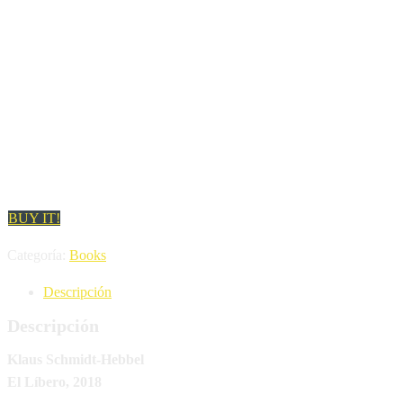
De la Tragedia Griega a los
Tiempos Mejores: Diagnóstico
y Proyección
BUY IT!
Categoría:
Books
Descripción
Descripción
Klaus Schmidt-Hebbel
El Líbero, 2018