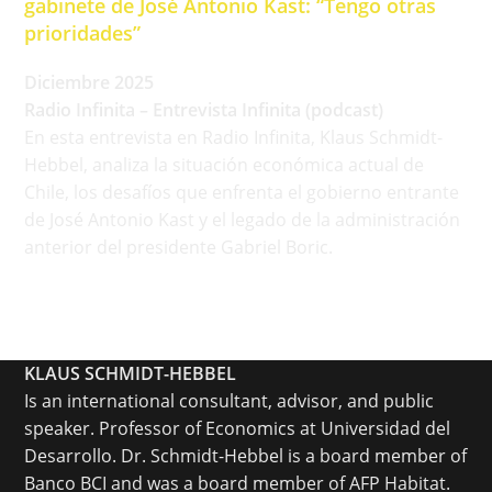
gabinete de José Antonio Kast: “Tengo otras
prioridades”
Diciembre 2025
Radio Infinita – Entrevista Infinita (podcast)
En esta entrevista en Radio Infinita, Klaus Schmidt-
Hebbel, analiza la situación económica actual de
Chile, los desafíos que enfrenta el gobierno entrante
de José Antonio Kast y el legado de la administración
anterior del presidente Gabriel Boric.
KLAUS SCHMIDT-HEBBEL
Is an international consultant, advisor, and public
speaker. Professor of Economics at Universidad del
Desarrollo. Dr. Schmidt-Hebbel is a board member of
Banco BCI and was a board member of AFP Habitat.