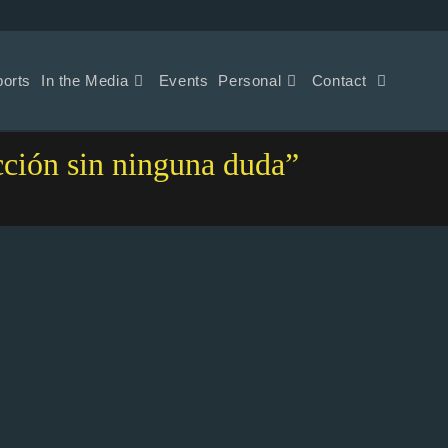
ports
In the Media
Events
Personal
Contact
cción sin ninguna duda”