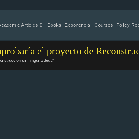
Academic Articles
Books
Exponencial
Courses
Policy Re
probaría el proyecto de Reconstru
onstrucción sin ninguna duda”