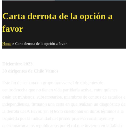
Carta derrota de la opción a
favor
Home
»
Carta derrota de la opción a favor
Diciembre 2023
30 dirigentes de Chile Vamos
Este fin de semana un grupo transversal de dirigentes de
centroderecha que no tienen vida partidaria activa, entre quienes
están ex ministros, subsecretarios, miembros de centros de estudios e
independientes, firmaron una carta en que realizan un diagnóstico de
la derrota del A Favor. En el texto cuestionan en duros términos a la
izquierda por la radicalidad del primer proceso constituyente y
cuestionaron a los republicanos por el rol que tuvieron en la fallida