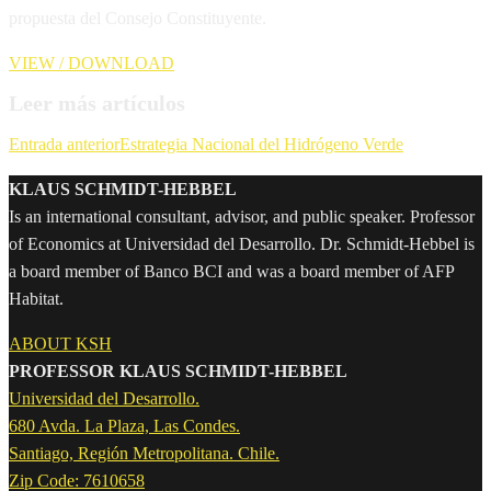
propuesta del Consejo Constituyente.
VIEW / DOWNLOAD
Leer más artículos
Entrada anterior
Estrategia Nacional del Hidrógeno Verde
KLAUS SCHMIDT-HEBBEL
Is an international consultant, advisor, and public speaker. Professor
of Economics at Universidad del Desarrollo. Dr. Schmidt-Hebbel is
a board member of Banco BCI and was a board member of AFP
Habitat.
ABOUT KSH
PROFESSOR KLAUS SCHMIDT-HEBBEL
Universidad del Desarrollo.
680 Avda. La Plaza, Las Condes.
Santiago, Región Metropolitana. Chile.
Zip Code: 7610658