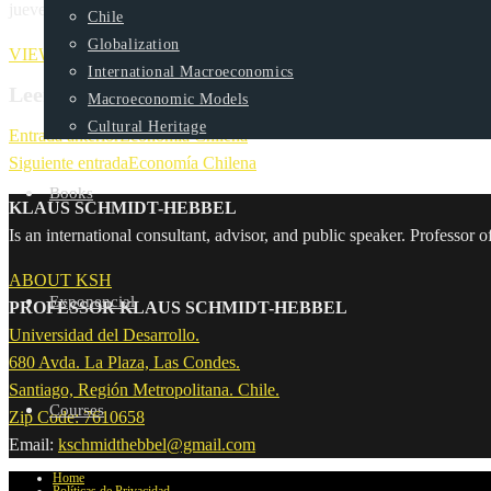
jueves en la primera Conferencia Anual de la Universidad del Desarrol
Chile
Globalization
VIEW / DOWNLOAD
International Macroeconomics
Leer más artículos
Macroeconomic Models
Cultural Heritage
Entrada anterior
Economía Chilena
Siguiente entrada
Economía Chilena
Books
KLAUS SCHMIDT-HEBBEL
Is an international consultant, advisor, and public speaker. Profes
ABOUT KSH
Exponencial
PROFESSOR KLAUS SCHMIDT-HEBBEL
Universidad del Desarrollo.
680 Avda. La Plaza, Las Condes.
Santiago, Región Metropolitana. Chile.
Courses
Zip Code: 7610658
Email:
kschmidthebbel@gmail.com
Home