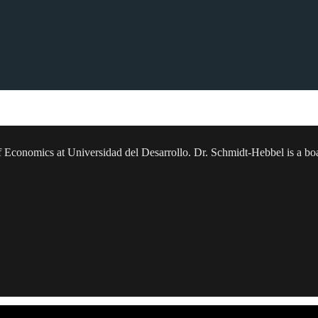
lo, cuya temática a tratar es la llamada “Teoría del Todo”.
sor of Economics at Universidad del Desarrollo. Dr. Schmidt-Hebbel is