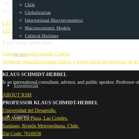
corregir los desequilibrios heredados. Advierte que el principal desafío
Chile
mejorar la credibilidad económica del país.
Globalization
International Macroeconomics
LEER ENTREVISTA PARTE 1
Macroeconomic Models
LEER ENTREVISTA PARTE 2
Cultural Heritage
Leer más artículos
Entrada anterior
Economía Chilena
Books
Siguiente entrada
Economía chilena y legado fiscal del gobierno de Bo
KLAUS SCHMIDT-HEBBEL
Is an international consultant, advisor, and public speaker. Profes
Exponencial
ABOUT KSH
PROFESSOR KLAUS SCHMIDT-HEBBEL
Universidad del Desarrollo.
Courses
680 Avda. La Plaza, Las Condes.
Santiago, Región Metropolitana. Chile.
Zip Code: 7610658