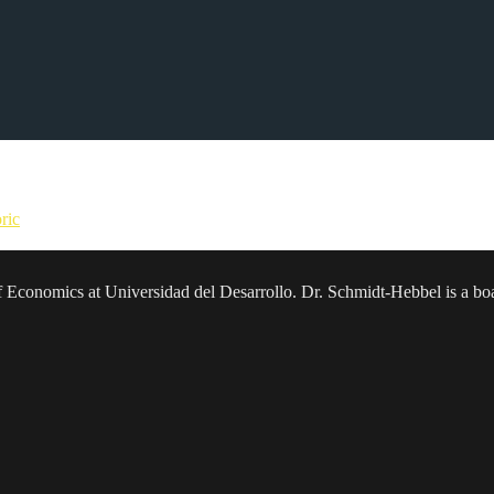
 será ordenar las finanzas públicas, enfrentar la emergencia fiscal y
ric
sor of Economics at Universidad del Desarrollo. Dr. Schmidt-Hebbel is