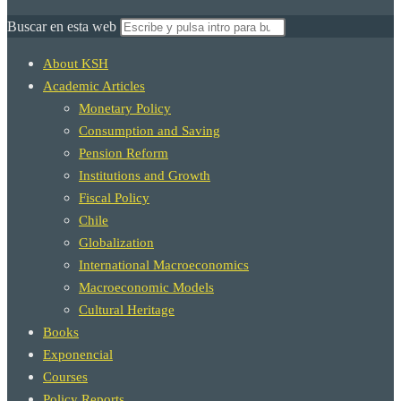
Buscar en esta web
About KSH
Academic Articles
Monetary Policy
Consumption and Saving
Pension Reform
Institutions and Growth
Fiscal Policy
Chile
Globalization
International Macroeconomics
Macroeconomic Models
Cultural Heritage
Books
Exponencial
Courses
Policy Reports