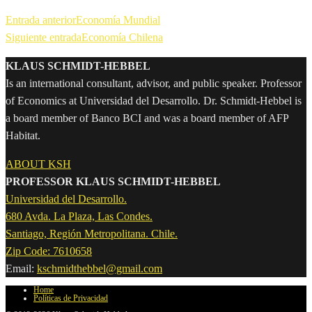
Entrada anterior
Economía Mundial
Siguiente entrada
Economía Chilena
KLAUS SCHMIDT-HEBBEL
Is an international consultant, advisor, and public speaker. Professor
of Economics at Universidad del Desarrollo. Dr. Schmidt-Hebbel is
a board member of Banco BCI and was a board member of AFP
Habitat.
ABOUT KSH
PROFESSOR KLAUS SCHMIDT-HEBBEL
Universidad del Desarrollo.
680 Avda. La Plaza, Las Condes.
Santiago, Región Metropolitana. Chile.
Zip Code: 7610658
Email:
kschmidthebbel@gmail.com
Home
Políticas de Privacidad