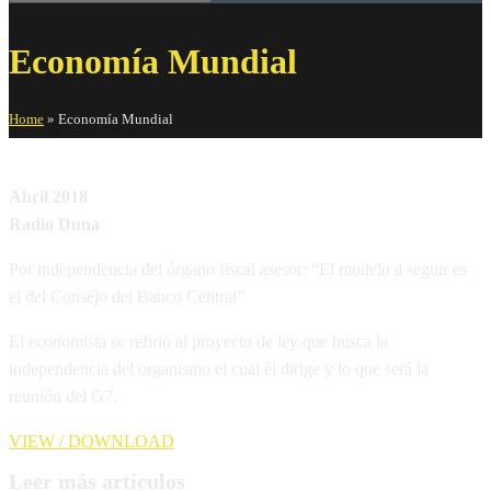
Economía Mundial
Home
»
Economía Mundial
Abril 2018
Radio Duna
Por independencia del órgano fiscal asesor: “El modelo a seguir es
el del Consejo del Banco Central”
El economista se refirió al proyecto de ley que busca la
independencia del organismo el cual él dirige y lo que será la
reunión del G7.
VIEW / DOWNLOAD
Leer más artículos