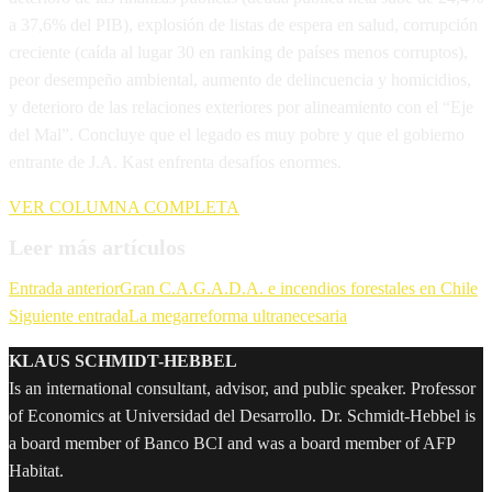
a 37,6% del PIB), explosión de listas de espera en salud, corrupción
creciente (caída al lugar 30 en ranking de países menos corruptos),
peor desempeño ambiental, aumento de delincuencia y homicidios,
y deterioro de las relaciones exteriores por alineamiento con el “Eje
del Mal”. Concluye que el legado es muy pobre y que el gobierno
entrante de J.A. Kast enfrenta desafíos enormes.
VER COLUMNA COMPLETA
Leer más artículos
Entrada anterior
Gran C.A.G.A.D.A. e incendios forestales en Chile
Siguiente entrada
La megarreforma ultranecesaria
KLAUS SCHMIDT-HEBBEL
Is an international consultant, advisor, and public speaker. Professor
of Economics at Universidad del Desarrollo. Dr. Schmidt-Hebbel is
a board member of Banco BCI and was a board member of AFP
Habitat.