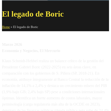
El legado de Boric
Home
»
El legado de Boric
Marzo 2026
Economía y Negocios, El Mercurio
Klaus Schmidt-Hebbel realiza un balance crítico de la gestión del
Presidente Gabriel Boric (2022-2025) en seis áreas clave, en
comparación con los gobiernos de S. Piñera (SP, 2018-21). En
economía, atribuye íntegramente al Banco Central la reducción de la
inflación de 14,1% a 2,4% y destaca un crecimiento mísero del PIB
(1,9% bajo GB; 2,4% bajo SP) pese a condiciones internacionales
óptimas. Identifica un fuerte aumento de costos laborales, mayor
permisología (carga regulatoria más alta de la OCDE en 2023),
deterioro de las finanzas públicas (deuda pública neta sube de 24,4%