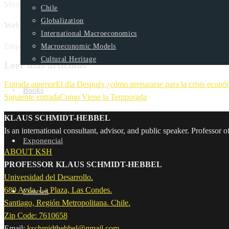
Ministro de Energía, Juan Carlos Jobet.
Chile
Globalization
Webinar
International Macroeconomics
Etiquetas
:
Events 2020
Macroeconomic Models
Cultural Heritage
Leer más artículos
Entrada anterior
El día Después ¿cómo prepararse para la crisis econó
Books
Siguiente entrada
Como Viene la Temporada
KLAUS SCHMIDT-HEBBEL
Is an international consultant, advisor, and public speaker. Profes
Exponencial
ABOUT KSH
PROFESSOR KLAUS SCHMIDT-HEBBEL
Universidad del Desarrollo.
680 Avda. La Plaza, Las Condes.
Courses
Santiago, Región Metropolitana. Chile.
Zip Code: 7610658
Email:
kschmidthebbel@gmail.com