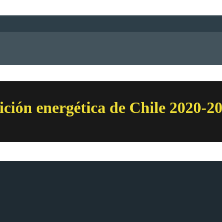
nsición energética de Chile 2020-2
dt-Hebbel y Quiroz & Asociados. Esta presentación será comentada por 