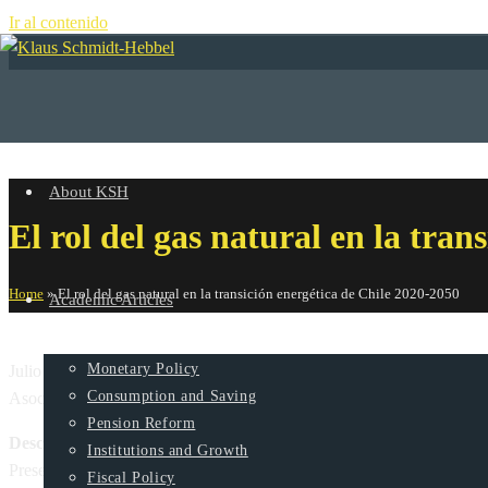
Ir al contenido
+
About KSH
El rol del gas natural en la tra
Home
»
El rol del gas natural en la transición energética de Chile 2020-2050
Academic Articles
Monetary Policy
Julio 15, 2020
Consumption and Saving
Asociación Gas Natural
Pension Reform
Descripción
Institutions and Growth
Presentación de los resultados del estudio realizado por Klaus Schmi
Fiscal Policy