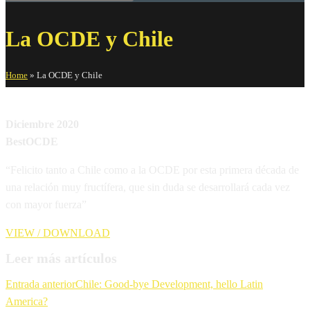
La OCDE y Chile
Home
»
La OCDE y Chile
Diciembre 2020
BestOCDE
“Felicito tanto a Chile como a la OCDE por esta primera década de
una relación muy fructífera, que sin duda se desarrollará cada vez
con mayor fuerza”
VIEW / DOWNLOAD
Leer más artículos
Entrada anterior
Chile: Good-bye Development, hello Latin
America?