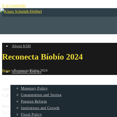
Ir al contenido
+
About KSH
Reconecta Bíobío 2024
Home
»
Reconecta Bíobío 2024
Academic Articles
Monetary Policy
Junio 26 – 27, 2024
Consumption and Saving
CIES UDD
Pension Reform
Description
Institutions and Growth
El Centro de Investigación Empresa y Sociedad de la Facultad de Ec
Fiscal Policy