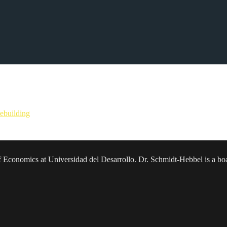
en el Hotel Marina del Sol (MDS). El evento se realizó en un contexto
a los actores económicos más relevantes de la Región del Biobío con
n el objetivo de facilitarle a las empresas conectarse con la sociedad
dades de la región como potencia exportadora agroalimentaria.
cebuilding
sor of Economics at Universidad del Desarrollo. Dr. Schmidt-Hebbel is