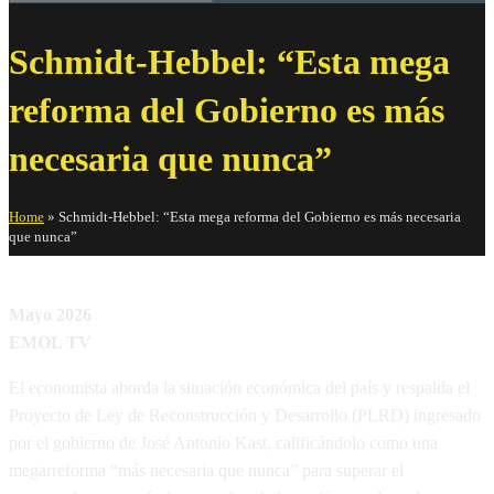
Schmidt-Hebbel: “Esta mega
reforma del Gobierno es más
necesaria que nunca”
Home
»
Schmidt-Hebbel: “Esta mega reforma del Gobierno es más necesaria
que nunca”
Mayo 2026
EMOL TV
El economista aborda la situación económica del país y respalda el
Proyecto de Ley de Reconstrucción y Desarrollo (PLRD) ingresado
por el gobierno de José Antonio Kast, calificándolo como una
megarreforma “más necesaria que nunca” para superar el