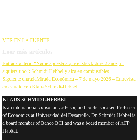
VER EN LA FUENTE
Leer más artículos
Entrada anterior
“Nadie apuesta a que el shock dure 2 años, ni
siquiera uno”: Schmidt-Hebbel y alza en combustibles
Siguiente entrada
Mirada Económica – 7 de mayo 2026 – Entrevista
en estudio con Klaus Schmidt-Hebbel
KLAUS SCHMIDT-HEBBEL
Is an international consultant, advisor, and public speaker. Professor
of Economics at Universidad del Desarrollo. Dr. Schmidt-Hebbel is
a board member of Banco BCI and was a board member of AFP
Habitat.