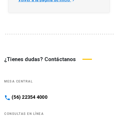
keyboard_arrow_right
por
¿Tienes dudas? Contáctanos
MESA CENTRAL
(56) 22354 4000
phone
CONSULTAS EN LÍNEA