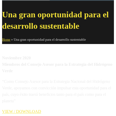
Una gran oportunidad para el
desarrollo sustentable
Home
»
Una gran oportunidad para el desarrollo sustentable
Noviembre 2020
Miembros del Consejo Asesor para la Estrategia del Hidrógeno
Verde
“Como Consejo Asesor para la Estrategia Nacional del Hidrógeno
Verde, apoyamos con convicción impulsar esta oportunidad para el
país, cuyo éxito traerá beneficios tanto para el país como para el
planeta”
VIEW / DOWNLOAD