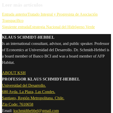
Leer más artículos
Entrada anterior
Tratado Integral y Progresista de Asociación
Transpacífico
Siguiente entrada
Estrategia Nacional del Hidrógeno Verde
KLAUS SCHMIDT-HEBBEL
Is an international consultant, advisor, and public speaker. Professor
of Economics at Universidad del Desarrollo. Dr. Schmidt-Hebbel is
a board member of Banco BCI and was a board member of AFP
Habitat.
ABOUT KSH
PROFESSOR KLAUS SCHMIDT-HEBBEL
Universidad del Desarrollo.
680 Avda. La Plaza, Las Condes.
Santiago, Región Metropolitana. Chile.
Zip Code: 7610658
Email:
kschmidthebbel@gmail.com