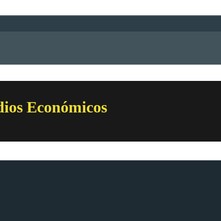
dios Económicos
 de Financiamiento Regional (AFR), en respuesta a la necesidad de