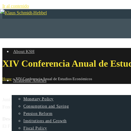
Ir al contenido
+
About KSH
XIV Conferencia Anual de Estu
Home
»
XIV Conferencia Anual de Estudios Económicos
Academic Articles
Monetary Policy
Junio 6 y 7, 2019
Consumption and Saving
Fondo Latinoamericano de Reservas (FLAR)
Pension Reform
Descripción
Institutions and Growth
El Fondo Andino de Reservas (FAR) se creó en 1978 como un Acuerdo
Fiscal Policy