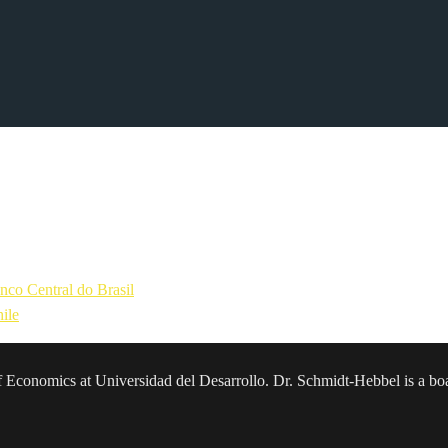
ución financiera propia, que permitiera afrontar los problemas derivad
el proceso de integración regional. En su conferencia anual, se tratarán
ítica monetaria de EE.UU., nuevas tecnologías, políticas
nco Central do Brasil
ile
sor of Economics at Universidad del Desarrollo. Dr. Schmidt-Hebbel is