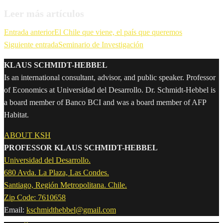
Leer más artículos
Entrada anterior
El Chile que viene, el país que queremos
Siguiente entrada
Seminario de Investigación
KLAUS SCHMIDT-HEBBEL
Is an international consultant, advisor, and public speaker. Professor
of Economics at Universidad del Desarrollo. Dr. Schmidt-Hebbel is
a board member of Banco BCI and was a board member of AFP
Habitat.
ABOUT KSH
PROFESSOR KLAUS SCHMIDT-HEBBEL
Universidad del Desarrollo.
680 Avda. La Plaza, Las Condes.
Santiago, Región Metropolitana. Chile.
Zip Code: 7610658
Email:
kschmidthebbel@gmail.com