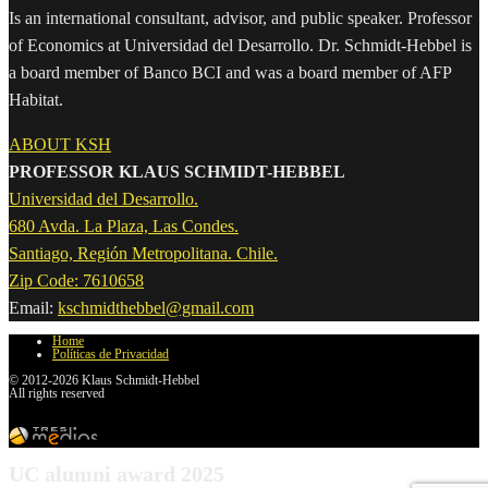
Is an international consultant, advisor, and public speaker. Professor
of Economics at Universidad del Desarrollo. Dr. Schmidt-Hebbel is
a board member of Banco BCI and was a board member of AFP
Habitat.
ABOUT KSH
PROFESSOR KLAUS SCHMIDT-HEBBEL
Universidad del Desarrollo.
680 Avda. La Plaza, Las Condes.
Santiago, Región Metropolitana. Chile.
Zip Code: 7610658
Email:
kschmidthebbel@gmail.com
Home
Políticas de Privacidad
© 2012-2026 Klaus Schmidt-Hebbel
All rights reserved
UC alumni award 2025