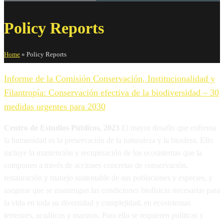
Policy Reports
Home
»
Policy Reports
Informe de la Comisión Conservación, Institucionalidad y
Filantropía: Conservación efectiva de la biodiversidad – 30
medidas urgentes para 2030
Centro de Estudios Públicos, 2023
El mayor desafío que enfrenta
la humanidad es la preservación de la naturaleza y la biosfera. Ello
incluye la mantención y recuperación de los ecosistemas que la
componen a través de acciones concretas de conservación,
restauración y manejo sustentable de sus poblaciones y especies, y
asegurar que se mantengan las condiciones biofísicas necesarias para
la vida en toda su diversidad y complejidad, en ecosistemas
terrestres, acuáticos y marinos. Para ello se requieren políticas y