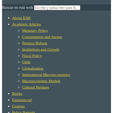
Buscar en esta web
About KSH
Academic Articles
Monetary Policy
Consumption and Saving
Pension Reform
Institutions and Growth
Fiscal Policy
Chile
Globalization
International Macroeconomics
Macroeconomic Models
Cultural Heritage
Books
Exponencial
Courses
Policy Reports