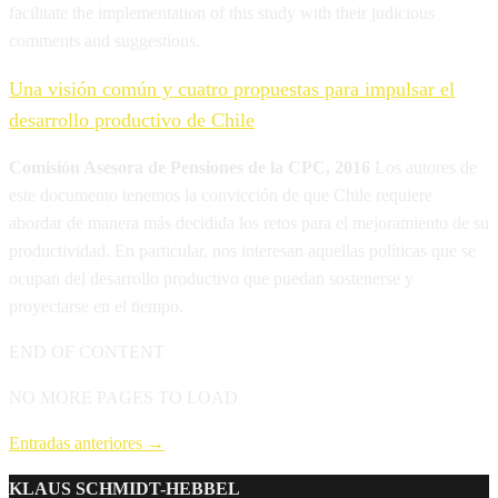
facilitate the implementation of this study with their judicious
comments and suggestions.
Una visión común y cuatro propuestas para impulsar el
desarrollo productivo de Chile
Comisión Asesora de Pensiones de la CPC, 2016
Los autores de
este documento tenemos la convicción de que Chile requiere
abordar de manera más decidida los retos para el mejoramiento de su
productividad. En particular, nos interesan aquellas políticas que se
ocupan del desarrollo productivo que puedan sostenerse y
proyectarse en el tiempo.
END OF CONTENT
NO MORE PAGES TO LOAD
Entradas anteriores
→
KLAUS SCHMIDT-HEBBEL