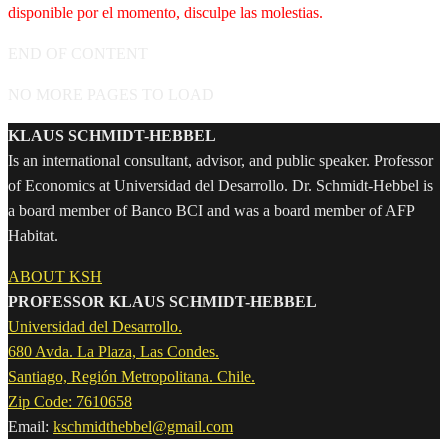
disponible por el momento, disculpe las molestias.
END OF CONTENT
NO MORE PAGES TO LOAD
KLAUS SCHMIDT-HEBBEL
Is an international consultant, advisor, and public speaker. Professor
of Economics at Universidad del Desarrollo. Dr. Schmidt-Hebbel is
a board member of Banco BCI and was a board member of AFP
Habitat.
ABOUT KSH
PROFESSOR KLAUS SCHMIDT-HEBBEL
Universidad del Desarrollo.
680 Avda. La Plaza, Las Condes.
Santiago, Región Metropolitana. Chile.
Zip Code: 7610658
Email:
kschmidthebbel@gmail.com