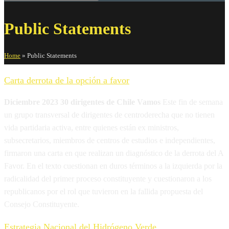
Public Statements
Home
»
Public Statements
Carta derrota de la opción a favor
Diciembre 2023 30 dirigentes de Chile Vamos
Este fin de semana
un grupo transversal de dirigentes de centroderecha que no tienen
vida partidaria activa, entre quienes están ex ministros,
subsecretarios, miembros de centros de estudios e independientes,
firmaron una carta en que realizan un diagnóstico de la derrota del A
Favor. En el texto cuestionan en duros términos a la izquierda por la
radicalidad del primer proceso constituyente y cuestionaron a los
republicanos por el rol que tuvieron en la fallida propuesta del
Consejo Constituyente.
Estrategia Nacional del Hidrógeno Verde